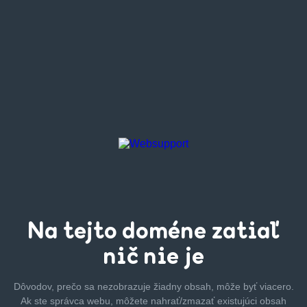
Na tejto
doméne zatiaľ
nič nie je
Dôvodov, prečo sa nezobrazuje žiadny obsah, môže byť
viacero.
Ak ste správca webu, môžete nahrať/zmazať
existujúci obsah