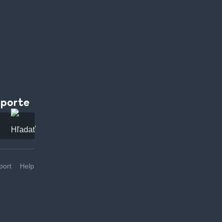
pporte
ort
Help