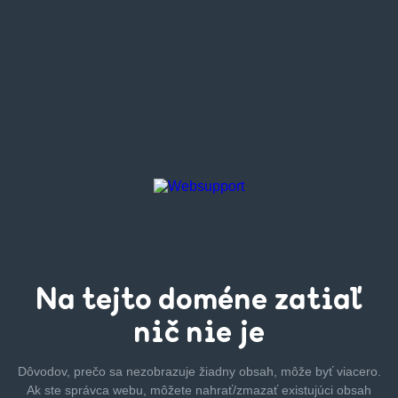
Na tejto
doméne zatiaľ
nič nie je
Dôvodov, prečo sa nezobrazuje žiadny obsah, môže byť
viacero.
Ak ste správca webu, môžete nahrať/zmazať
existujúci obsah