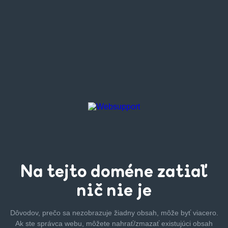
Na tejto
doméne zatiaľ
nič nie je
Dôvodov, prečo sa nezobrazuje žiadny obsah, môže byť
viacero.
Ak ste správca webu, môžete nahrať/zmazať
existujúci obsah