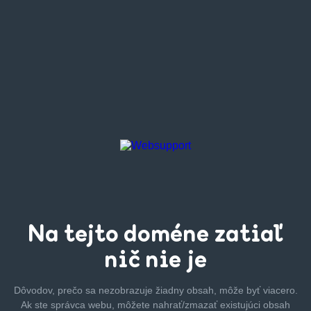
Na tejto
doméne zatiaľ
nič nie je
Dôvodov, prečo sa nezobrazuje žiadny obsah, môže byť
viacero.
Ak ste správca webu, môžete nahrať/zmazať
existujúci obsah