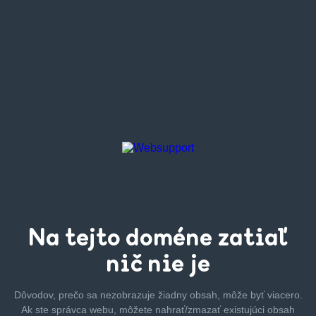
Na tejto
doméne zatiaľ
nič nie je
Dôvodov, prečo sa nezobrazuje žiadny obsah, môže byť
viacero.
Ak ste správca webu, môžete nahrať/zmazať
existujúci obsah