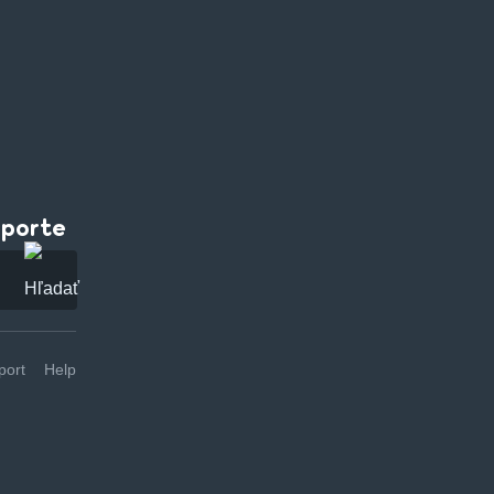
pporte
ort
Help