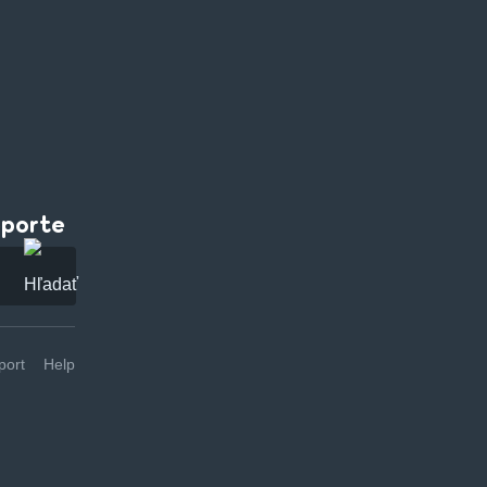
pporte
ort
Help