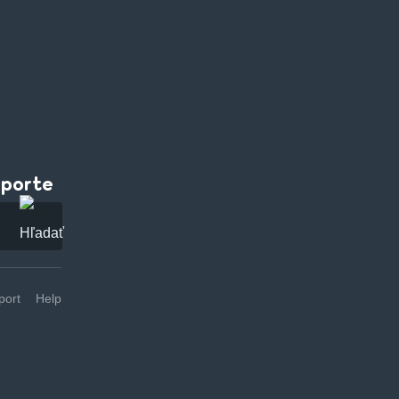
pporte
ort
Help