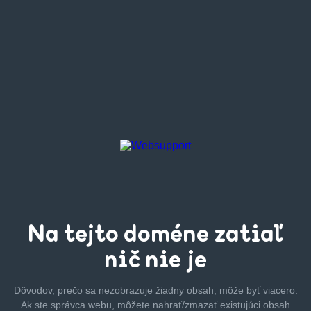
Na tejto
doméne zatiaľ
nič nie je
Dôvodov, prečo sa nezobrazuje žiadny obsah, môže byť
viacero.
Ak ste správca webu, môžete nahrať/zmazať
existujúci obsah