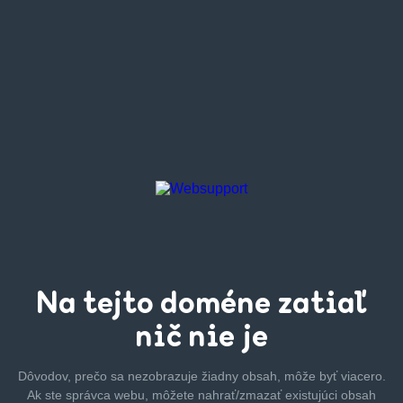
Na tejto
doméne zatiaľ
nič nie je
Dôvodov, prečo sa nezobrazuje žiadny obsah, môže byť
viacero.
Ak ste správca webu, môžete nahrať/zmazať
existujúci obsah