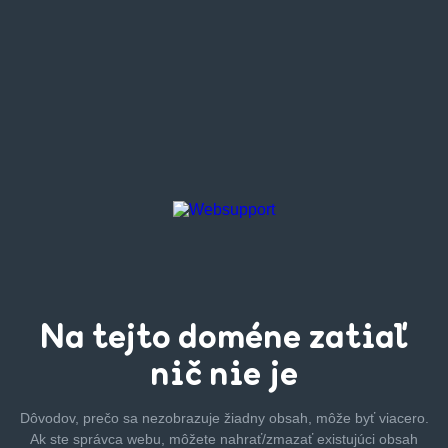
Na tejto
doméne zatiaľ
nič nie je
Dôvodov, prečo sa nezobrazuje žiadny obsah, môže byť
viacero.
Ak ste správca webu, môžete nahrať/zmazať
existujúci obsah