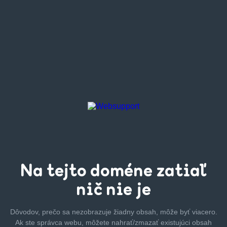
Na tejto
doméne zatiaľ
nič nie je
Dôvodov, prečo sa nezobrazuje žiadny obsah, môže byť
viacero.
Ak ste správca webu, môžete nahrať/zmazať
existujúci obsah