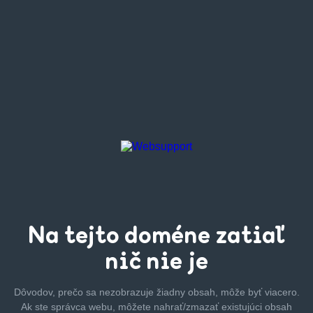
Na tejto
doméne zatiaľ
nič nie je
Dôvodov, prečo sa nezobrazuje žiadny obsah, môže byť
viacero.
Ak ste správca webu, môžete nahrať/zmazať
existujúci obsah