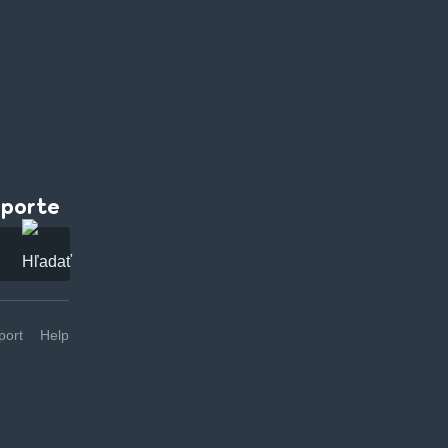
pporte
ort
Help