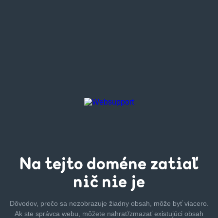
Na tejto
doméne zatiaľ
nič nie je
Dôvodov, prečo sa nezobrazuje žiadny obsah, môže byť
viacero.
Ak ste správca webu, môžete nahrať/zmazať
existujúci obsah