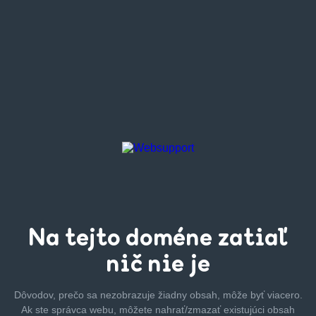
Na tejto
doméne zatiaľ
nič nie je
Dôvodov, prečo sa nezobrazuje žiadny obsah, môže byť
viacero.
Ak ste správca webu, môžete nahrať/zmazať
existujúci obsah