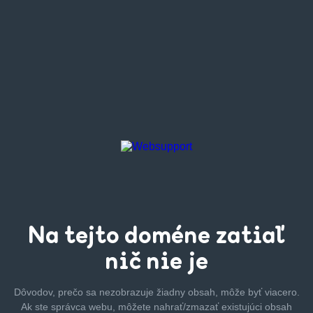
Na tejto
doméne zatiaľ
nič nie je
Dôvodov, prečo sa nezobrazuje žiadny obsah, môže byť
viacero.
Ak ste správca webu, môžete nahrať/zmazať
existujúci obsah