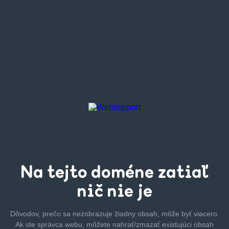
Na tejto
doméne zatiaľ
nič nie je
Dôvodov, prečo sa nezobrazuje žiadny obsah, môže byť
viacero.
Ak ste správca webu, môžete nahrať/zmazať
existujúci obsah