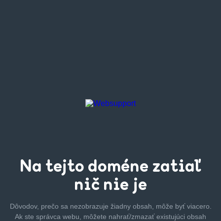
Na tejto
doméne zatiaľ
nič nie je
Dôvodov, prečo sa nezobrazuje žiadny obsah, môže byť
viacero.
Ak ste správca webu, môžete nahrať/zmazať
existujúci obsah