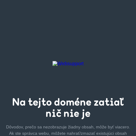
Na tejto
doméne zatiaľ
nič nie je
Dôvodov, prečo sa nezobrazuje žiadny obsah, môže byť
viacero.
Ak ste správca webu, môžete nahrať/zmazať
existujúci obsah