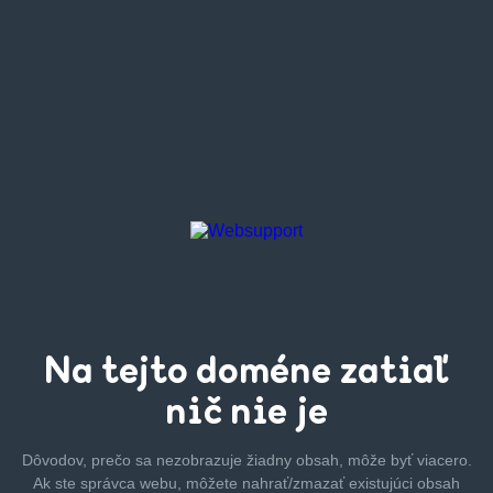
Na tejto
doméne zatiaľ
nič nie je
Dôvodov, prečo sa nezobrazuje žiadny obsah, môže byť
viacero.
Ak ste správca webu, môžete nahrať/zmazať
existujúci obsah