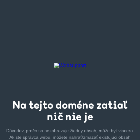
Na tejto
doméne zatiaľ
nič nie je
Dôvodov, prečo sa nezobrazuje žiadny obsah, môže byť
viacero.
Ak ste správca webu, môžete nahrať/zmazať
existujúci obsah