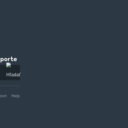
pporte
ort
Help