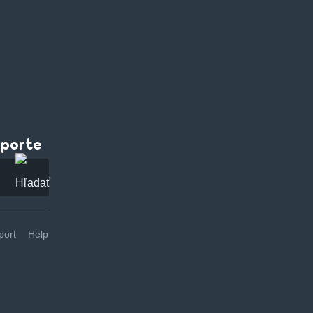
pporte
ort
Help