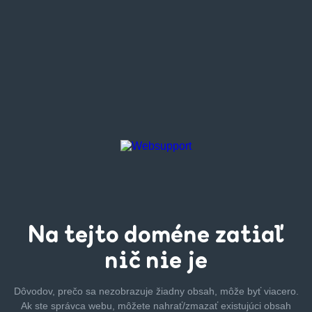
Na tejto
doméne zatiaľ
nič nie je
Dôvodov, prečo sa nezobrazuje žiadny obsah, môže byť
viacero.
Ak ste správca webu, môžete nahrať/zmazať
existujúci obsah