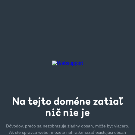
Na tejto
doméne zatiaľ
nič nie je
Dôvodov, prečo sa nezobrazuje žiadny obsah, môže byť
viacero.
Ak ste správca webu, môžete nahrať/zmazať
existujúci obsah