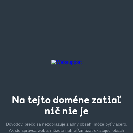
Na tejto
doméne zatiaľ
nič nie je
Dôvodov, prečo sa nezobrazuje žiadny obsah, môže byť
viacero.
Ak ste správca webu, môžete nahrať/zmazať
existujúci obsah