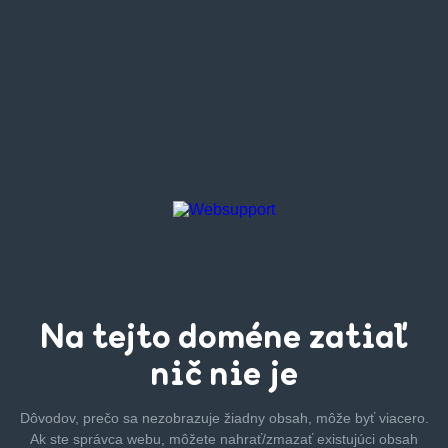
Na tejto
doméne zatiaľ
nič nie je
Dôvodov, prečo sa nezobrazuje žiadny obsah, môže byť
viacero.
Ak ste správca webu, môžete nahrať/zmazať
existujúci obsah