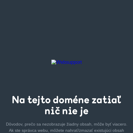
Na tejto
doméne zatiaľ
nič nie je
Dôvodov, prečo sa nezobrazuje žiadny obsah, môže byť
viacero.
Ak ste správca webu, môžete nahrať/zmazať
existujúci obsah