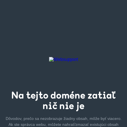
Na tejto
doméne zatiaľ
nič nie je
Dôvodov, prečo sa nezobrazuje žiadny obsah, môže byť
viacero.
Ak ste správca webu, môžete nahrať/zmazať
existujúci obsah