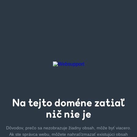
Na tejto
doméne zatiaľ
nič nie je
Dôvodov, prečo sa nezobrazuje žiadny obsah, môže byť
viacero.
Ak ste správca webu, môžete nahrať/zmazať
existujúci obsah