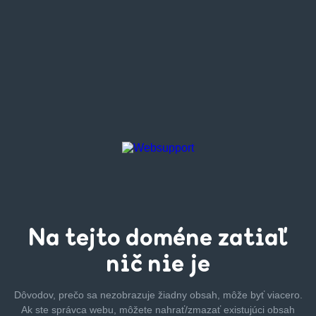
Na tejto
doméne zatiaľ
nič nie je
Dôvodov, prečo sa nezobrazuje žiadny obsah, môže byť
viacero.
Ak ste správca webu, môžete nahrať/zmazať
existujúci obsah