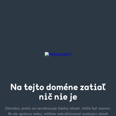
Na tejto
doméne zatiaľ
nič nie je
Dôvodov, prečo sa nezobrazuje žiadny obsah, môže byť
viacero.
Ak ste správca webu, môžete nahrať/zmazať
existujúci obsah