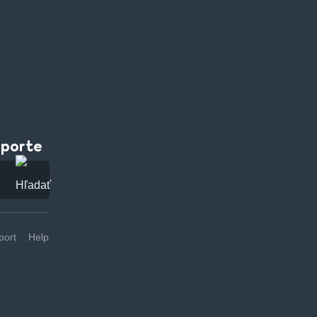
pporte
ort
Help