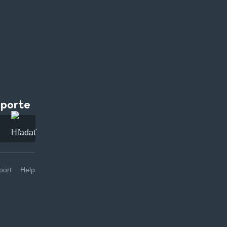
pporte
ort
Help