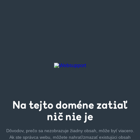
Na tejto
doméne zatiaľ
nič nie je
Dôvodov, prečo sa nezobrazuje žiadny obsah, môže byť
viacero.
Ak ste správca webu, môžete nahrať/zmazať
existujúci obsah