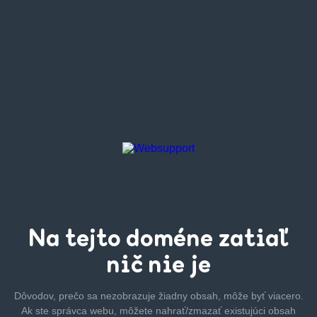
Na tejto
doméne zatiaľ
nič nie je
Dôvodov, prečo sa nezobrazuje žiadny obsah, môže byť
viacero.
Ak ste správca webu, môžete nahrať/zmazať
existujúci obsah