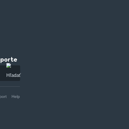
pporte
ort
Help