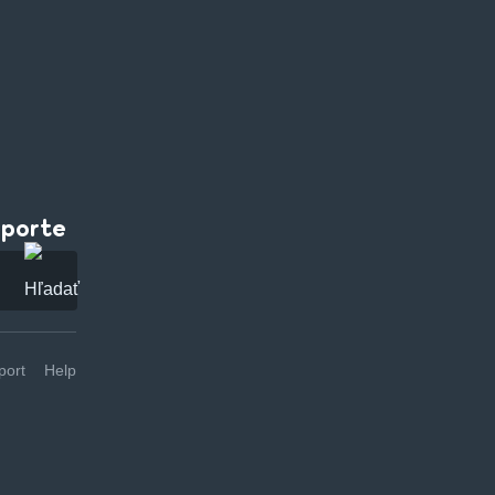
pporte
ort
Help