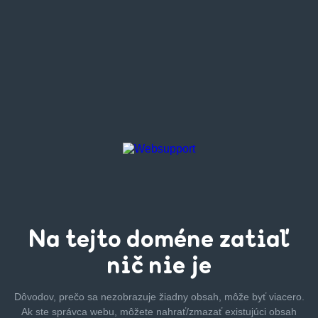
Na tejto
doméne zatiaľ
nič nie je
Dôvodov, prečo sa nezobrazuje žiadny obsah, môže byť
viacero.
Ak ste správca webu, môžete nahrať/zmazať
existujúci obsah