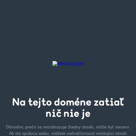
Na tejto
doméne zatiaľ
nič nie je
Dôvodov, prečo sa nezobrazuje žiadny obsah, môže byť
viacero.
Ak ste správca webu, môžete nahrať/zmazať
existujúci obsah