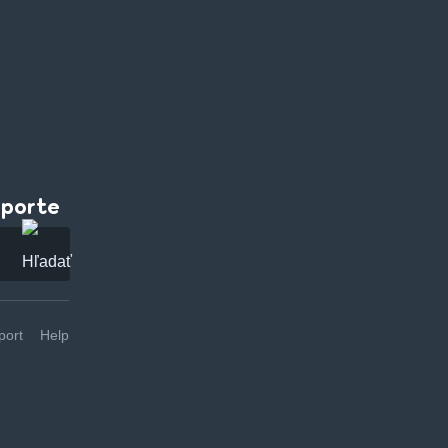
pporte
ort
Help