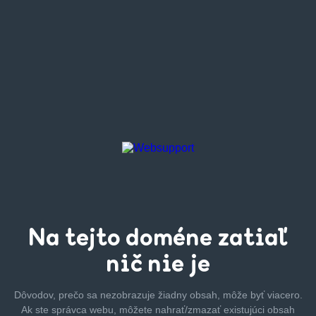
Na tejto
doméne zatiaľ
nič nie je
Dôvodov, prečo sa nezobrazuje žiadny obsah, môže byť
viacero.
Ak ste správca webu, môžete nahrať/zmazať
existujúci obsah