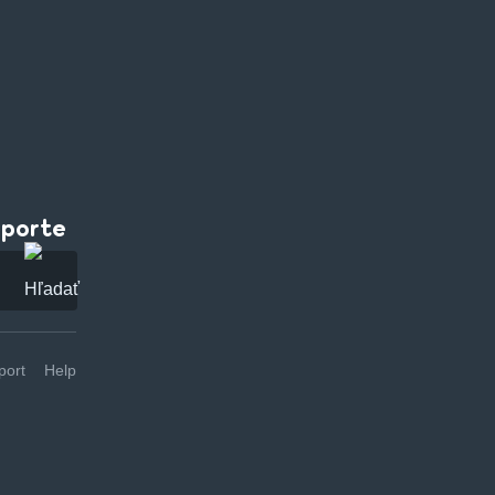
pporte
ort
Help