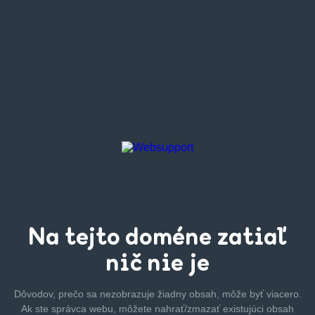
Na tejto
doméne zatiaľ
nič nie je
Dôvodov, prečo sa nezobrazuje žiadny obsah, môže byť
viacero.
Ak ste správca webu, môžete nahrať/zmazať
existujúci obsah